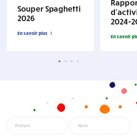
Rappor
Souper Spaghetti
d’activ
2026
2024-2
En savoir plus
En savoir pl
Infolettre